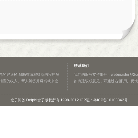
联系我们
题的好途径,帮助有编程疑惑的程序员
我们的服务支持邮件：webmaster@2ccc.
相应的收入。帮人解答并赚钱就来盒
如有建议或意见，可通过右侧“用户反馈
盒子问答 Delphi盒子版权所有 1998-2012 ICP证：粤ICP备10103342号