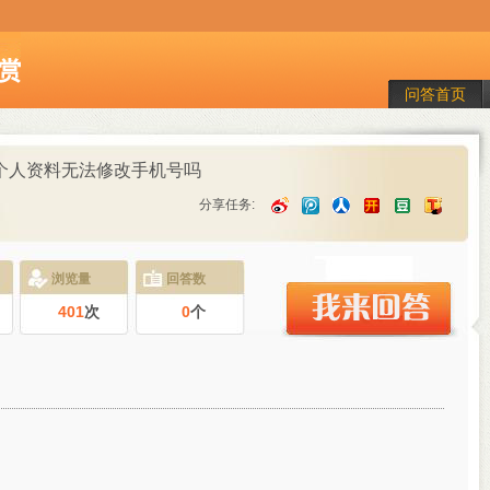
问答首页
 个人资料无法修改手机号吗
分享任务:
浏览量
回答数
401
次
0
个