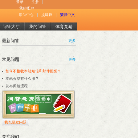
登录
-
注册
|
我的帐户
|
帮助中心
|
提建议
|
繁體中文
问答大厅
我的问答
体育竞猜
最新问答
更多
常见问题
更多
如何不接收本站短信和邮件提醒？
本站火柴有什么用？
发布问题流程
我也要发问题
关注我们