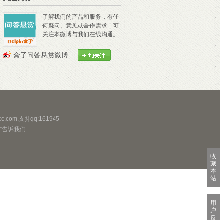
了解我们的产品和服务，有任
何疑问、意见或合作需求，可
关注本微博与我们在线沟通。
盒子问答悬赏微博
com,支持qq:161945
”告诉我们
收
藏
本
站
用
户
反