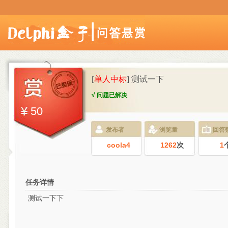
[
单人中标
] 测试一下
√ 问题已解决
50
发布者
浏览量
回答
coola4
1262
次
1
任务详情
测试一下下